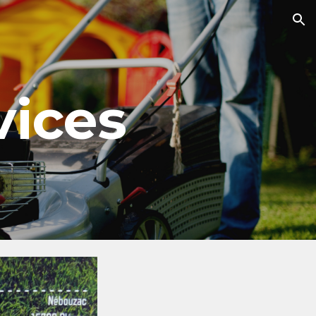
ion
vices