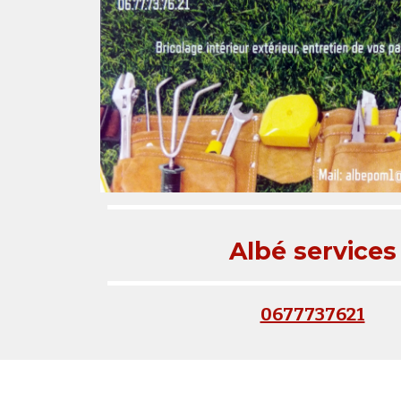
Albé services
0677737621