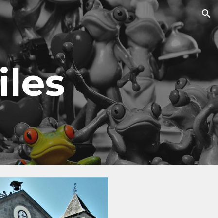
ion
iles